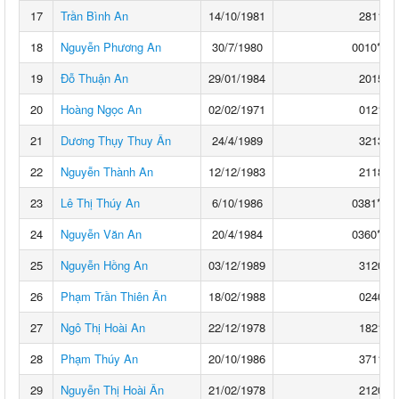
17
Trần Bình An
14/10/1981
2811**
18
Nguyễn Phương An
30/7/1980
0010****
19
Đỗ Thuận An
29/01/1984
2015**
20
Hoàng Ngọc An
02/02/1971
0121**
21
Dương Thụy Thuy Ân
24/4/1989
3213**
22
Nguyễn Thành An
12/12/1983
2118**
23
Lê Thị Thúy An
6/10/1986
0381****
24
Nguyễn Văn An
20/4/1984
0360****
25
Nguyễn Hồng An
03/12/1989
3120**
26
Phạm Trần Thiên Ân
18/02/1988
0240**
27
Ngô Thị Hoài An
22/12/1978
1821**
28
Phạm Thúy An
20/10/1986
3711**
29
Nguyễn Thị Hoài Ân
21/02/1978
2120**