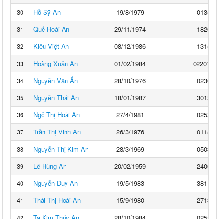
30
Hồ Sỹ Ân
19/8/1979
0135**
31
Quế Hoài An
29/11/1974
1820**
32
Kiều Việt An
08/12/1986
1315**
33
Hoàng Xuân An
01/02/1984
0220****
34
Nguyễn Văn Ấn
28/10/1976
0230**
35
Nguyễn Thái An
18/01/1987
3012**
36
Ngô Thị Hoài An
27/4/1981
0253**
37
Trần Thị Vinh An
26/3/1976
0118**
38
Nguyễn Thị Kim An
28/3/1969
0503**
39
Lê Hùng An
20/02/1959
2400**
40
Nguyễn Duy An
19/5/1983
3811**
41
Thái Thị Hoài An
15/9/1980
2713**
42
Tạ Kim Thúy An
28/10/1984
0255**