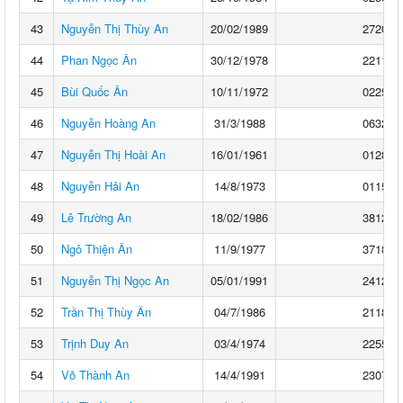
43
Nguyễn Thị Thùy An
20/02/1989
2720**
44
Phan Ngọc Ân
30/12/1978
2211**
45
Bùi Quốc Ân
10/11/1972
0225**
46
Nguyễn Hoàng An
31/3/1988
0632**
47
Nguyễn Thị Hoài An
16/01/1961
0128**
48
Nguyễn Hải An
14/8/1973
0115**
49
Lê Trường An
18/02/1986
3812**
50
Ngô Thiện Ân
11/9/1977
3718**
51
Nguyễn Thị Ngọc An
05/01/1991
2412**
52
Trần Thị Thùy Ân
04/7/1986
2118**
53
Trịnh Duy An
03/4/1974
2255**
54
Võ Thành An
14/4/1991
2307**