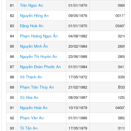
81
Trần Ngọc An
01/01/1970
0906**
82
Nguyễn Hồng An
09/05/1976
0011****
83
Đặng Hoài An
01/01/1970
0340****
84
Phạm Hoàng Ngọc Ẩn
04/08/1982
3210**
85
Nguyễn Minh Ấn
20/02/1984
2609**
86
Nguyễn Thị Huyền An
23/06/1988
2808**
87
Nguyễn Đoàn Phước An
01/01/1984
3411**
88
Võ Thành An
17/05/1972
3350**
89
Phạm Trần Thúy An
21/02/1982
B332*8
90
Vũ Hòa An
08/09/1987
1252**
91
Nguyễn Hoài An
10/10/1979
0400****
92
Phạm Văn An
01/01/1986
3852**
93
Tô Tấn An
17/05/1979
3115**