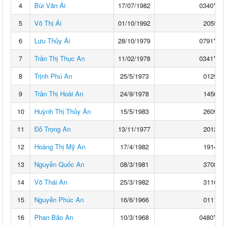
4
Bùi Văn Ái
17/07/1982
0340****
5
Võ Thị Ái
01/10/1992
2055**
6
Lưu Thủy Ái
28/10/1979
0791****
7
Trần Thị Thục An
11/02/1978
0341****
8
Trịnh Phú An
25/5/1973
0129**
9
Trần Thị Hoài An
24/9/1978
1456**
10
Huỳnh Thị Thủy Ân
15/5/1983
2609**
11
Đỗ Trọng An
13/11/1977
2012**
12
Hoàng Thị Mỹ An
17/4/1982
1914**
13
Nguyễn Quốc An
08/3/1981
3708**
14
Võ Thái An
25/3/1982
3116**
15
Nguyễn Phúc An
16/6/1966
0111**
16
Phan Bảo An
10/3/1968
0480****