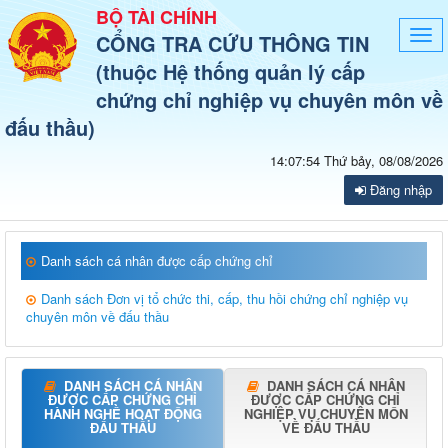
BỘ TÀI CHÍNH
Togg
CỔNG TRA CỨU THÔNG TIN
navi
(thuộc Hệ thống quản lý cấp
chứng chỉ nghiệp vụ chuyên môn về
đấu thầu)
14:07:55
Thứ bảy, 08/08/2026
Đăng nhập
Danh sách cá nhân được cấp chứng chỉ
Danh sách Đơn vị tổ chức thi, cấp, thu hồi chứng chỉ nghiệp vụ
chuyên môn về đấu thầu
DANH SÁCH CÁ NHÂN
DANH SÁCH CÁ NHÂN
ĐƯỢC CẤP CHỨNG CHỈ
ĐƯỢC CẤP CHỨNG CHỈ
HÀNH NGHỀ HOẠT ĐỘNG
NGHIỆP VỤ CHUYÊN MÔN
ĐẤU THẦU
VỀ ĐẤU THẦU