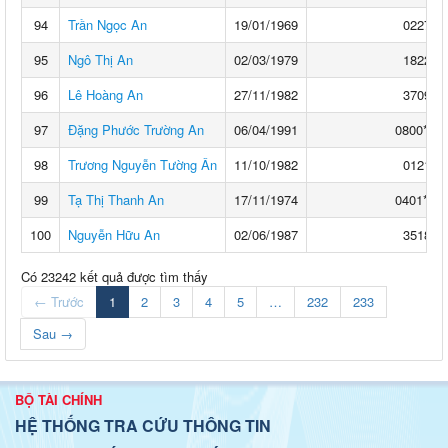
94
Trần Ngọc An
19/01/1969
0227**
95
Ngô Thị An
02/03/1979
1822**
96
Lê Hoàng An
27/11/1982
3709**
97
Đặng Phước Trường An
06/04/1991
0800****
98
Trương Nguyễn Tường Ân
11/10/1982
0121**
99
Tạ Thị Thanh An
17/11/1974
0401****
100
Nguyễn Hữu An
02/06/1987
3518**
Có 23242 kết quả được tìm thấy
← Trước
1
2
3
4
5
…
232
233
Sau →
BỘ TÀI CHÍNH
HỆ THỐNG TRA CỨU THÔNG TIN