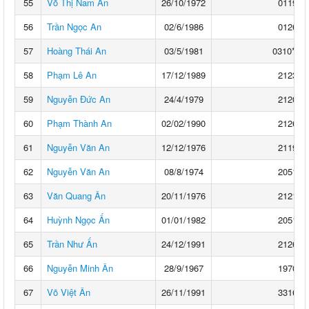
55
Võ Thị Nam An
26/10/1972
0119**
56
Trần Ngọc An
02/6/1986
0126**
57
Hoàng Thái An
03/5/1981
0310****
58
Phạm Lê An
17/12/1989
2123**
59
Nguyễn Đức An
24/4/1979
2120**
60
Phạm Thành An
02/02/1990
2126**
61
Nguyễn Văn An
12/12/1976
2119**
62
Nguyễn Văn An
08/8/1974
2051**
63
Văn Quang Ân
20/11/1976
2121**
64
Huỳnh Ngọc Ấn
01/01/1982
2051**
65
Trần Như Ấn
24/12/1991
2126**
66
Nguyễn Minh Ân
28/9/1967
1970**
67
Võ Việt Ân
26/11/1991
3316**