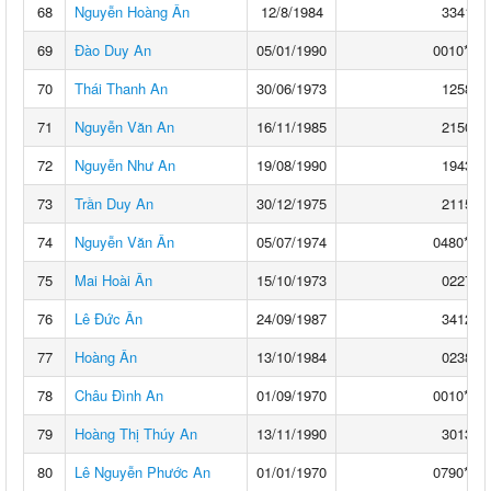
68
Nguyễn Hoàng Ân
12/8/1984
3341**
69
Đào Duy An
05/01/1990
0010****
70
Thái Thanh An
30/06/1973
1258**
71
Nguyễn Văn An
16/11/1985
2150**
72
Nguyễn Như An
19/08/1990
1943**
73
Trần Duy An
30/12/1975
2115**
74
Nguyễn Văn Ân
05/07/1974
0480****
75
Mai Hoài Ân
15/10/1973
0227**
76
Lê Đức Ân
24/09/1987
3412**
77
Hoàng Ân
13/10/1984
0238**
78
Châu Đình An
01/09/1970
0010****
79
Hoàng Thị Thúy An
13/11/1990
3013**
80
Lê Nguyễn Phước An
01/01/1970
0790****